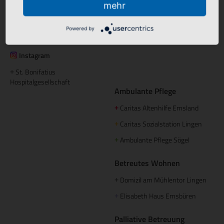
mehr
Hümmling Hospital Sögel
+
Tagespflege
Marien Hospital Papenburg
+
Maria Anna Haus Lengerich
+
Powered by
Aschendorf
Instagram
St. Bonifatius
+
Hospitalgesellschaft
Ambulante Pflege
Caritas Altenhilfe Emsland
+
Caritas Sozialstation Lingen
+
Ambulante Pflege Sögel
+
Betreutes Wohnen
Domizil am Mühlentor Lingen
+
Elisabeth Haus Emsbüren
+
Palliative Betreuung