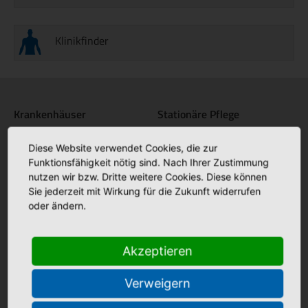
Klinikfinder
Krankenhäuser
Stationäre Pflege
Bonifatius Hospital Lingen
Maria Anna Haus Lengerich
+
+
Diese Website verwendet Cookies, die zur
Borromäus Hospital Leer
St. Katharina Haus Thuine
+
+
Funktionsfähigkeit nötig sind. Nach Ihrer Zustimmung
nutzen wir bzw. Dritte weitere Cookies. Diese können
Hümmling Hospital Sögel
Caritas Altenhilfe Emsland
+
+
Sie jederzeit mit Wirkung für die Zukunft widerrufen
Marien Hospital Papenburg
Elisabeth Haus Emsbüren
+
+
oder ändern.
Aschendorf
Johannesstift Dörpen
+
Johannesstift Papenburg
Facebook
+
Akzeptieren
Matthias Haus Lohne
+
Bonifatius Hospital Lingen
+
Verweigern
Mutter Teresa Haus Lingen
+
Borromäus Hospital Leer
+