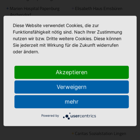
Marien Hospital Papenburg
Elisabeth Haus Emsbüren
+
+
Aschendorf
Johannesstift Dörpen
+
Diese Website verwendet Cookies, die zur
Johannesstift Papenburg
Facebook
+
Funktionsfähigkeit nötig sind. Nach Ihrer Zustimmung
Matthias Haus Lohne
nutzen wir bzw. Dritte weitere Cookies. Diese können
+
Bonifatius Hospital Lingen
+
Sie jederzeit mit Wirkung für die Zukunft widerrufen
Mutter Teresa Haus Lingen
+
Borromäus Hospital Leer
+
oder ändern.
Hümmling Hospital Sögel
+
Tagespflege
Marien Hospital Papenburg
+
Akzeptieren
Maria Anna Haus Lengerich
+
Aschendorf
Verweigern
Instagram
St. Bonifatius
mehr
+
Hospitalgesellschaft
Ambulante Pflege
Powered by
Caritas Altenhilfe Emsland
+
Caritas Sozialstation Lingen
+