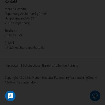
Kontakt
Marien Hospital
Papenburg Aschendorf gGmbH
Hauptkanal rechts 75
26871 Papenburg
Telefon:
04961 93-0
E-Mail
info@hospital-papenburg.de
Impressum
|
Datenschutz
|
Barrierefreiheitserklärung
Copyright (c) 2015. Marien Hospital Papenburg Aschendorf gGmbH.
Alle Rechte vorbehalten.