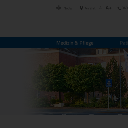
A+
A-
049
Notfall
Anfahrt
Medizin & Pflege
Pat