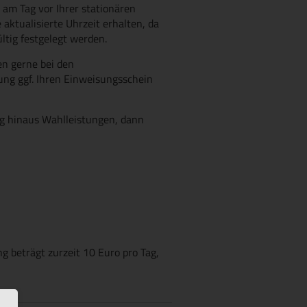
e am Tag vor Ihrer stationären
ktualisierte Uhrzeit erhalten, da
ltig festgelegt werden.
n gerne bei den
ung ggf. Ihren Einweisungsschein
g hinaus Wahlleistungen, dann
 beträgt zurzeit 10 Euro pro Tag,