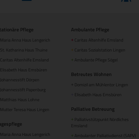
tationäre Pflege
Ambulante Pflege
Maria Anna Haus Lengerich
Caritas Altenhilfe Emsland
+
St. Katharina Haus Thuine
Caritas Sozialstation Lingen
+
Caritas Altenhilfe Emsland
Ambulante Pflege Sögel
+
Elisabeth Haus Emsbüren
Betreutes Wohnen
Johannesstift Dörpen
Domizil am Mühlentor Lingen
+
Johannesstift Papenburg
Elisabeth Haus Emsbüren
+
Matthias Haus Lohne
Palliative Betreuung
Mutter Teresa Haus Lingen
Palliativstützpunkt Nördliches
+
agespflege
Emsland
Maria Anna Haus Lengerich
Ambulanter Palliativdienst (SAPV)
+