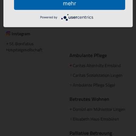
mehr
Hümmling Hospital Sögel
+
Tagespflege
Marien Hospital Papenburg
+
Maria Anna Haus Lengerich
+
Powered by
Aschendorf
Instagram
St. Bonifatius
+
Hospitalgesellschaft
Ambulante Pflege
Caritas Altenhilfe Emsland
+
Caritas Sozialstation Lingen
+
Ambulante Pflege Sögel
+
Betreutes Wohnen
Domizil am Mühlentor Lingen
+
Elisabeth Haus Emsbüren
+
Palliative Betreuung