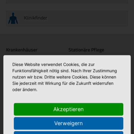
Klinikfinder
Krankenhäuser
Stationäre Pflege
Bonifatius Hospital Lingen
Maria Anna Haus Lengerich
+
+
Diese Website verwendet Cookies, die zur
Borromäus Hospital Leer
St. Katharina Haus Thuine
+
+
Funktionsfähigkeit nötig sind. Nach Ihrer Zustimmung
nutzen wir bzw. Dritte weitere Cookies. Diese können
Hümmling Hospital Sögel
Caritas Altenhilfe Emsland
+
+
Sie jederzeit mit Wirkung für die Zukunft widerrufen
Marien Hospital Papenburg
Elisabeth Haus Emsbüren
+
+
oder ändern.
Aschendorf
Johannesstift Dörpen
+
Johannesstift Papenburg
Facebook
+
Akzeptieren
Matthias Haus Lohne
+
Bonifatius Hospital Lingen
+
Verweigern
Mutter Teresa Haus Lingen
+
Borromäus Hospital Leer
+