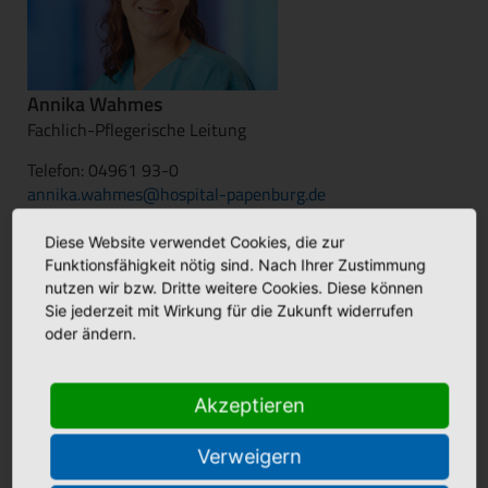
Annika Wahmes
Fachlich-Pflegerische Leitung
Telefon: 04961 93-0
annika.wahmes@hospital-papenburg.de
weitere Informationen
Diese Website verwendet Cookies, die zur
Funktionsfähigkeit nötig sind. Nach Ihrer Zustimmung
nutzen wir bzw. Dritte weitere Cookies. Diese können
Sie jederzeit mit Wirkung für die Zukunft widerrufen
oder ändern.
Aktuelles
Akzeptieren
Verweigern
Stellenmarkt