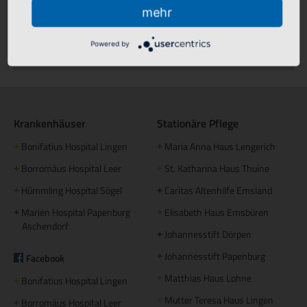
mehr
Powered by
Klinikfinder
Krankenhäuser
Stationäre Pflege
Bonifatius Hospital Lingen
Maria Anna Haus Lengerich
+
+
Borromäus Hospital Leer
St. Katharina Haus Thuine
+
+
Hümmling Hospital Sögel
Caritas Altenhilfe Emsland
+
+
Marien Hospital Papenburg
Elisabeth Haus Emsbüren
+
+
Aschendorf
Johannesstift Dörpen
+
Johannesstift Papenburg
Facebook
+
Matthias Haus Lohne
+
Bonifatius Hospital Lingen
+
Mutter Teresa Haus Lingen
+
Borromäus Hospital Leer
+