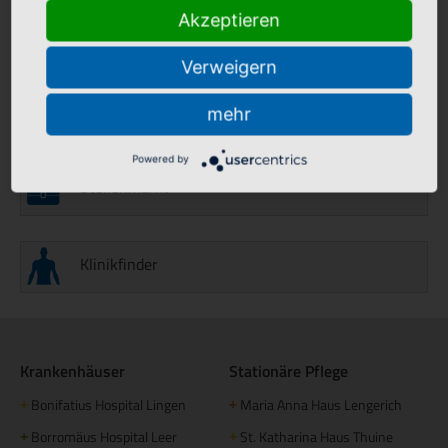
Auf jeden Fall wird das Vorgehen ausführlich mit Ihnen
Akzeptieren
besprochen und offene Fragen können geklärt werden.
Verweigern
Aktuelles
mehr
Powered by
Stellenmarkt
Klinikfinder
Krankenhäuser
Stationäre Pflege
Bonifatius Hospital Lingen
Maria Anna Haus Lengerich
+
+
Borromäus Hospital Leer
St. Katharina Haus Thuine
+
+