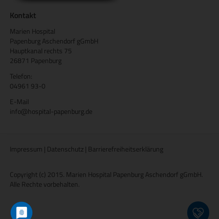
Kontakt
Marien Hospital
Papenburg Aschendorf gGmbH
Hauptkanal rechts 75
26871 Papenburg
Telefon:
04961 93-0
E-Mail
info@hospital-papenburg.de
Impressum
|
Datenschutz
|
Barrierefreiheitserklärung
Copyright (c) 2015. Marien Hospital Papenburg Aschendorf gGmbH.
Alle Rechte vorbehalten.