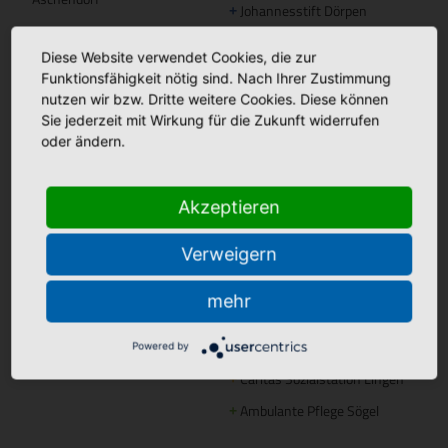
Johannesstift Dörpen
+
Johannesstift Papenburg
Facebook
+
Diese Website verwendet Cookies, die zur
Matthias Haus Lohne
+
Bonifatius Hospital Lingen
Funktionsfähigkeit nötig sind. Nach Ihrer Zustimmung
+
nutzen wir bzw. Dritte weitere Cookies. Diese können
Mutter Teresa Haus Lingen
+
Borromäus Hospital Leer
+
Sie jederzeit mit Wirkung für die Zukunft widerrufen
oder ändern.
Hümmling Hospital Sögel
+
Tagespflege
Marien Hospital Papenburg
+
Maria Anna Haus Lengerich
+
Aschendorf
Akzeptieren
Instagram
Verweigern
St. Bonifatius
+
Hospitalgesellschaft
mehr
Ambulante Pflege
Caritas Altenhilfe Emsland
+
Powered by
Caritas Sozialstation Lingen
+
Ambulante Pflege Sögel
+