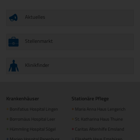
Aktuelles
Stellenmarkt
Klinikfinder
Krankenhäuser
Stationäre Pflege
Bonifatius Hospital Lingen
Maria Anna Haus Lengerich
+
+
Borromäus Hospital Leer
St. Katharina Haus Thuine
+
+
Hümmling Hospital Sögel
Caritas Altenhilfe Emsland
+
+
Marien Hospital Papenburg
Elisabeth Haus Emsbüren
+
+