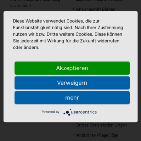
Aschendorf
Johannesstift Dörpen
+
Johannesstift Papenburg
Facebook
+
Diese Website verwendet Cookies, die zur
Funktionsfähigkeit nötig sind. Nach Ihrer Zustimmung
Matthias Haus Lohne
+
Bonifatius Hospital Lingen
+
nutzen wir bzw. Dritte weitere Cookies. Diese können
Mutter Teresa Haus Lingen
+
Borromäus Hospital Leer
Sie jederzeit mit Wirkung für die Zukunft widerrufen
+
oder ändern.
Hümmling Hospital Sögel
+
Tagespflege
Marien Hospital Papenburg
+
Maria Anna Haus Lengerich
+
Aschendorf
Akzeptieren
Instagram
Verweigern
St. Bonifatius
+
mehr
Hospitalgesellschaft
Ambulante Pflege
Powered by
Caritas Altenhilfe Emsland
+
Caritas Sozialstation Lingen
+
Ambulante Pflege Sögel
+