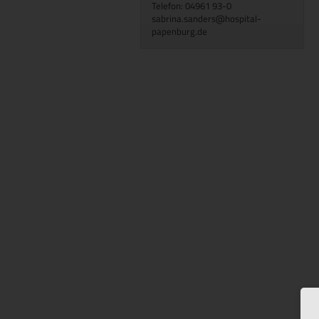
Telefon: 04961 93-0
sabrina.sanders@hospital-
papenburg.de