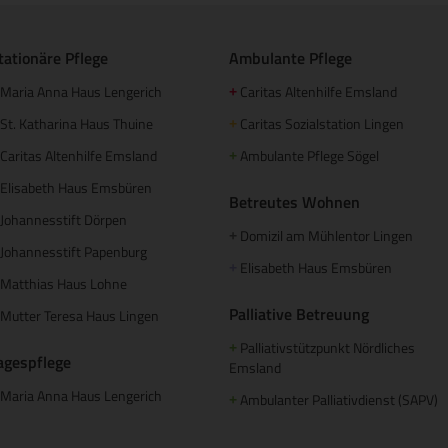
tationäre Pflege
Ambulante Pflege
Maria Anna Haus Lengerich
Caritas Altenhilfe Emsland
+
St. Katharina Haus Thuine
Caritas Sozialstation Lingen
+
Caritas Altenhilfe Emsland
Ambulante Pflege Sögel
+
Elisabeth Haus Emsbüren
Betreutes Wohnen
Johannesstift Dörpen
Domizil am Mühlentor Lingen
+
Johannesstift Papenburg
Elisabeth Haus Emsbüren
+
Matthias Haus Lohne
Palliative Betreuung
Mutter Teresa Haus Lingen
Palliativstützpunkt Nördliches
+
agespflege
Emsland
Maria Anna Haus Lengerich
Ambulanter Palliativdienst (SAPV)
+