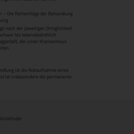
 – Die Reihenfolge der Behandlung
zung
t nach der jeweiligen Dringlichkeit.
chwer bis lebensbedrohlich
laganfall), die unser Krankenhaus
iten.
andlung ist die Notaufnahme eines
nd ist insbesondere die permanente
Klinikfinder