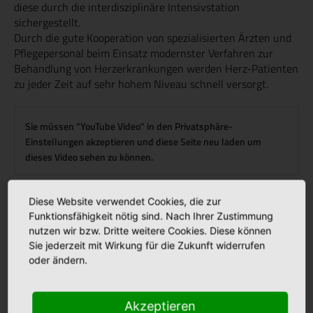
diese durch die interdisziplinäre Intensivstation
sichergestellt.
Durch die gute Kooperation von spezialisierten Ärzten und
Pflegepersonal beim Einsatz modernster Verfahren zur
Behandlung von Herzerkrankungen werden Herz-Patienten
zu jeder Zeit auf sehr hohem Niveau schnell versorgt.
Sie müssen "YouTube Video" in den Privatsphäre-
Einstellungen akzeptieren und diese Seite neu laden um
dieses Video sehen zu können.
Diese Website verwendet Cookies, die zur
Funktionsfähigkeit nötig sind. Nach Ihrer Zustimmung
nutzen wir bzw. Dritte weitere Cookies. Diese können
Sie jederzeit mit Wirkung für die Zukunft widerrufen
oder ändern.
Akzeptieren