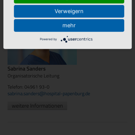
Team
Verweigern
mehr
Powered by
Sabrina Sanders
Organisatorische Leitung
Telefon: 04961 93-0
sabrina.sanders@hospital-papenburg.de
weitere Informationen