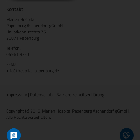
Kontakt
Marien Hospital
Papenburg Aschendorf gGmbH
Hauptkanal rechts 75
26871 Papenburg
Telefon:
04961 93-0
E-Mail
info@hospital-papenburg.de
Impressum
|
Datenschutz
|
Barrierefreiheitserklärung
Copyright (c) 2015. Marien Hospital Papenburg Aschendorf gGmbH.
Alle Rechte vorbehalten.