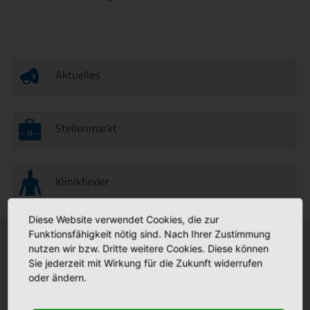
Aktuelles
Stellenmarkt
Klinikfinder
Diese Website verwendet Cookies, die zur
Funktionsfähigkeit nötig sind. Nach Ihrer Zustimmung
nutzen wir bzw. Dritte weitere Cookies. Diese können
Krankenhäuser
Stationäre Pflege
Sie jederzeit mit Wirkung für die Zukunft widerrufen
Bonifatius Hospital Lingen
Maria Anna Haus Lengerich
oder ändern.
+
+
Borromäus Hospital Leer
St. Katharina Haus Thuine
+
+