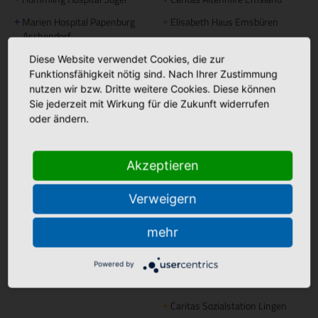
Marien Hospital Papenburg
Elisabeth Haus Emsbüren
+
+
Aschendorf
Johannesstift Dörpen
+
Diese Website verwendet Cookies, die zur
Johannesstift Papenburg
Facebook
+
Funktionsfähigkeit nötig sind. Nach Ihrer Zustimmung
Matthias Haus Lohne
nutzen wir bzw. Dritte weitere Cookies. Diese können
+
Bonifatius Hospital Lingen
+
Sie jederzeit mit Wirkung für die Zukunft widerrufen
Mutter Teresa Haus Lingen
+
Borromäus Hospital Leer
+
oder ändern.
Hümmling Hospital Sögel
+
Tagespflege
Marien Hospital Papenburg
+
Akzeptieren
Maria Anna Haus Lengerich
+
Aschendorf
Verweigern
Instagram
St. Bonifatius
mehr
+
Hospitalgesellschaft
Ambulante Pflege
Powered by
Caritas Altenhilfe Emsland
+
Caritas Sozialstation Lingen
+