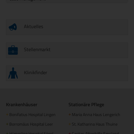
Aktuelles
Stellenmarkt
Klinikfinder
Krankenhäuser
Stationäre Pflege
Bonifatius Hospital Lingen
Maria Anna Haus Lengerich
+
+
Borromäus Hospital Leer
St. Katharina Haus Thuine
+
+
Hümmling Hospital Sögel
Caritas Altenhilfe Emsland
+
+