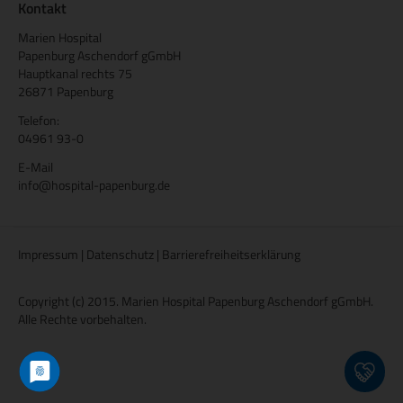
Kontakt
Marien Hospital
Papenburg Aschendorf gGmbH
Hauptkanal rechts 75
26871 Papenburg
Telefon:
04961 93-0
E-Mail
info@hospital-papenburg.de
Impressum
|
Datenschutz
|
Barrierefreiheitserklärung
Copyright (c) 2015. Marien Hospital Papenburg Aschendorf gGmbH.
Alle Rechte vorbehalten.