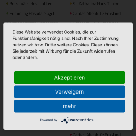
Borromäus Hospital Leer
St. Katharina Haus Thuine
+
+
Hümmling Hospital Sögel
Caritas Altenhilfe Emsland
+
+
Marien Hospital Papenburg
Elisabeth Haus Emsbüren
+
+
Aschendorf
Diese Website verwendet Cookies, die zur
Johannesstift Dörpen
+
Funktionsfähigkeit nötig sind. Nach Ihrer Zustimmung
Johannesstift Papenburg
Facebook
+
nutzen wir bzw. Dritte weitere Cookies. Diese können
Sie jederzeit mit Wirkung für die Zukunft widerrufen
Matthias Haus Lohne
+
Bonifatius Hospital Lingen
+
oder ändern.
Mutter Teresa Haus Lingen
+
Borromäus Hospital Leer
+
Hümmling Hospital Sögel
+
Tagespflege
Akzeptieren
Marien Hospital Papenburg
+
Maria Anna Haus Lengerich
+
Aschendorf
Verweigern
Instagram
mehr
St. Bonifatius
+
Hospitalgesellschaft
Powered by
Ambulante Pflege
Caritas Altenhilfe Emsland
+