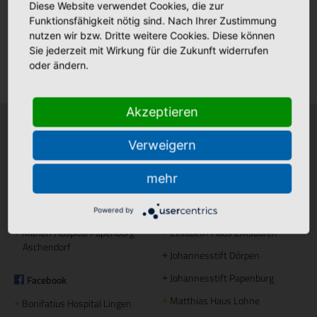
Diese Website verwendet Cookies, die zur
Stellenmarkt
Funktionsfähigkeit nötig sind. Nach Ihrer Zustimmung
nutzen wir bzw. Dritte weitere Cookies. Diese können
Sie jederzeit mit Wirkung für die Zukunft widerrufen
Klinikfinder
oder ändern.
Akzeptieren
Krankenhäuser
Stationäre Pflege
Verweigern
Bonifatius Hospital Lingen
Maria Anna Haus Lengerich
+
+
mehr
Borromäus Hospital Leer
St. Katharina Haus Thuine
+
+
Hümmling Hospital Sögel
Caritas Altenhilfe Emsland
+
+
Powered by
Marien Hospital Papenburg
Elisabeth Haus Emsbüren
+
+
Aschendorf
Johannesstift Dörpen
+
Johannesstift Papenburg
Facebook
+
Matthias Haus Lohne
+
Bonifatius Hospital Lingen
+