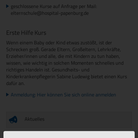
geschlossene Kurse auf Anfrage per Mail:
elternschule@hospital-papenburg.de
Erste Hilfe Kurs
Wenn einem Baby oder Kind etwas zustößt, ist der
Schrecken groß. Gerade Eltern, Großeltern, Lehrkräfte,
Erzieher/innen und alle, die mit Kindern zu tun haben,
wissen, wie wichtig in solchen Momenten schnelles und
richtiges Handeln ist. Gesundheits- und
Kinderkrankenpflegerin Sabine Ludewig bietet einen Kurs
dafür an.
Anmeldung: Hier können Sie sich online anmelden
Aktuelles