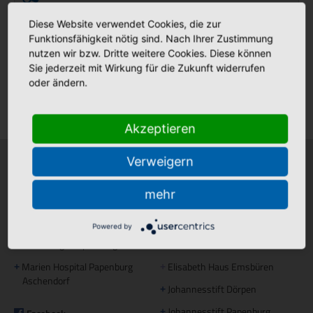
Diese Website verwendet Cookies, die zur
Funktionsfähigkeit nötig sind. Nach Ihrer Zustimmung
Stellenmarkt
nutzen wir bzw. Dritte weitere Cookies. Diese können
Sie jederzeit mit Wirkung für die Zukunft widerrufen
oder ändern.
Klinikfinder
Akzeptieren
Verweigern
Krankenhäuser
Stationäre Pflege
mehr
Bonifatius Hospital Lingen
Maria Anna Haus Lengerich
+
+
Borromäus Hospital Leer
St. Katharina Haus Thuine
+
+
Powered by
Hümmling Hospital Sögel
Caritas Altenhilfe Emsland
+
+
Marien Hospital Papenburg
Elisabeth Haus Emsbüren
+
+
Aschendorf
Johannesstift Dörpen
+
Johannesstift Papenburg
+