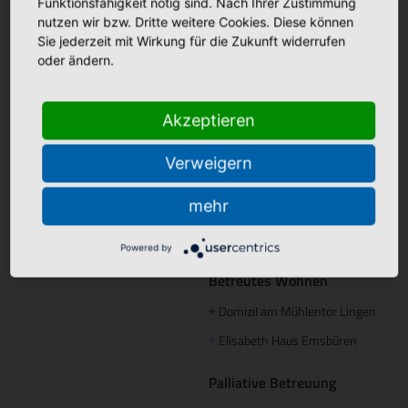
Tagespflege
Funktionsfähigkeit nötig sind. Nach Ihrer Zustimmung
Marien Hospital Papenburg
nutzen wir bzw. Dritte weitere Cookies. Diese können
+
Maria Anna Haus Lengerich
+
Aschendorf
Sie jederzeit mit Wirkung für die Zukunft widerrufen
oder ändern.
Instagram
St. Bonifatius
+
Akzeptieren
Hospitalgesellschaft
Ambulante Pflege
Verweigern
Caritas Altenhilfe Emsland
+
mehr
Caritas Sozialstation Lingen
+
Ambulante Pflege Sögel
+
Powered by
Betreutes Wohnen
Domizil am Mühlentor Lingen
+
Elisabeth Haus Emsbüren
+
Palliative Betreuung