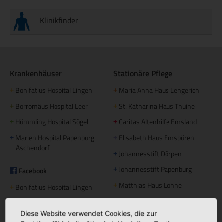
Klinikfinder
Krankenhäuser
Stationäre Pflege
Bonifatius Hospital Lingen
Maria Anna Haus Lengerich
+
+
Borromäus Hospital Leer
St. Katharina Haus Thuine
+
+
Hümmling Hospital Sögel
Caritas Altenhilfe Emsland
+
+
Marien Hospital Papenburg
Elisabeth Haus Emsbüren
+
+
Aschendorf
Johannesstift Dörpen
+
Johannesstift Papenburg
Facebook
+
Matthias Haus Lohne
+
Bonifatius Hospital Lingen
+
Mutter Teresa Haus Lingen
+
Borromäus Hospital Leer
+
Diese Website verwendet Cookies, die zur
Hümmling Hospital Sögel
+