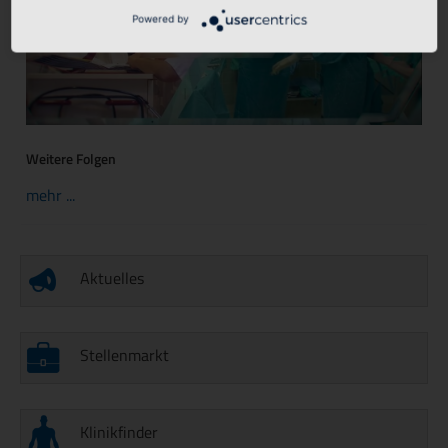
Powered by
Weitere Folgen
mehr ...
Aktuelles
Stellenmarkt
Klinikfinder