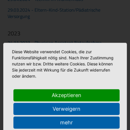
29
.03.2024 - Eltern-Kind-Station/Pädiatrische
Versorgung
2023
24.11.2023 - Physician Assistant Notaufnahme
Diese Website verwendet Cookies, die zur
27.10.2023 - Reanimation
Funktionsfähigkeit nötig sind. Nach Ihrer Zustimmung
30.06.2023 - Laborbesuch im Marien Hospital Papenburg
nutzen wir bzw. Dritte weitere Cookies. Diese können
Aschendorf
Sie jederzeit mit Wirkung für die Zukunft widerrufen
oder ändern.
26.05.2023 - Ausbildung zur Pflegefachkraft an der
Pflegeakademie St. Anna
Akzeptieren
28.04.2023 - Was ist ein Praxisanleiter?
Verweigern
mehr