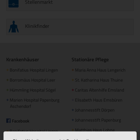
Stellenmarkt
Klinikfinder
Krankenhäuser
Stationäre Pflege
Bonifatius Hospital Lingen
Maria Anna Haus Lengerich
+
+
Borromäus Hospital Leer
St. Katharina Haus Thuine
+
+
Hümmling Hospital Sögel
Caritas Altenhilfe Emsland
+
+
Marien Hospital Papenburg
Elisabeth Haus Emsbüren
+
+
Aschendorf
Johannesstift Dörpen
+
Johannesstift Papenburg
Facebook
+
Matthias Haus Lohne
+
Bonifatius Hospital Lingen
+
Mutter Teresa Haus Lingen
+