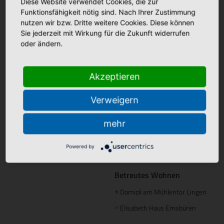
Borromäus Hospital Leer
Diese Website verwendet Cookies, die zur
+
Funktionsfähigkeit nötig sind. Nach Ihrer Zustimmung
Hümmling Hospital Sögel
+
Tagespflege
nutzen wir bzw. Dritte weitere Cookies. Diese können
Marien Hospital Papenburg
Sie jederzeit mit Wirkung für die Zukunft widerrufen
+
Maria Anna Haus Lengerich
+
Aschendorf
oder ändern.
Instagram
Akzeptieren
St. Bonifatius
+
Hospitalgesellschaft
Verweigern
Ambulante Pflege
Caritas Altenhilfe Emsland
+
mehr
Caritas Sozialstation Lingen
+
Powered by
Ambulante Pflege Sögel
+
Betreutes Wohnen
Domizil am Mühlentor Lingen
+
Elisabeth Haus Emsbüren
+