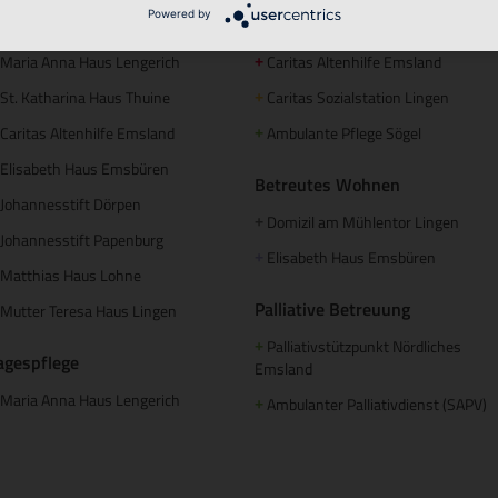
Powered by
tationäre Pflege
Ambulante Pflege
Maria Anna Haus Lengerich
Caritas Altenhilfe Emsland
+
St. Katharina Haus Thuine
Caritas Sozialstation Lingen
+
Caritas Altenhilfe Emsland
Ambulante Pflege Sögel
+
Elisabeth Haus Emsbüren
Betreutes Wohnen
Johannesstift Dörpen
Domizil am Mühlentor Lingen
+
Johannesstift Papenburg
Elisabeth Haus Emsbüren
+
Matthias Haus Lohne
Palliative Betreuung
Mutter Teresa Haus Lingen
Palliativstützpunkt Nördliches
+
agespflege
Emsland
Maria Anna Haus Lengerich
Ambulanter Palliativdienst (SAPV)
+