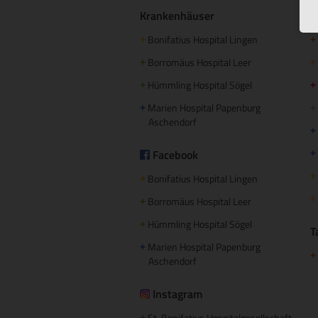
Krankenhäuser
S
Bonifatius Hospital Lingen
+
+
Borromäus Hospital Leer
+
+
Hümmling Hospital Sögel
+
+
Marien Hospital Papenburg
+
+
Aschendorf
+
Facebook
+
+
Bonifatius Hospital Lingen
+
+
Borromäus Hospital Leer
+
Hümmling Hospital Sögel
+
T
Marien Hospital Papenburg
+
+
Aschendorf
Instagram
St. Bonifatius Hospitalgesellschaft