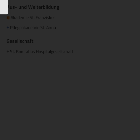
Aus- und Weiterbildung
Akademie St. Franziskus
Pflegeakademie St. Anna
+
Gesellschaft
St. Bonifatius Hospitalgesellschaft
+