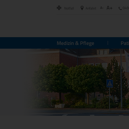
A+
A-
049
Notfall
Anfahrt
Medizin & Pflege
Pat