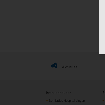
Aktuelles
Krankenhäuser
S
Bonifatius Hospital Lingen
+
+