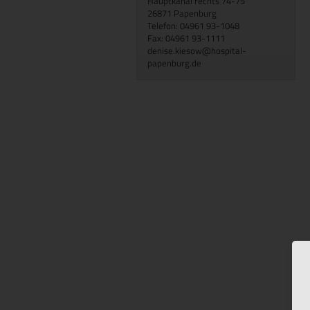
Hauptkanal rechts 74-75
26871 Papenburg
Telefon: 04961 93-1048
Fax: 04961 93-1111
denise.kiesow@hospital-
papenburg.de