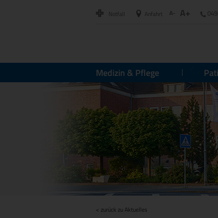
A+
A-
049
Notfall
Anfahrt
Medizin & Pflege
Pat
< zurück zu Aktuelles