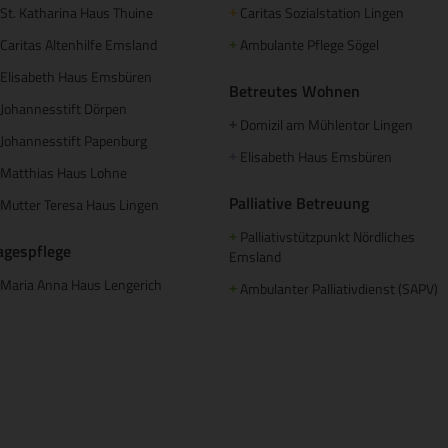
St. Katharina Haus Thuine
Caritas Sozialstation Lingen
+
Caritas Altenhilfe Emsland
Ambulante Pflege Sögel
+
Elisabeth Haus Emsbüren
Betreutes Wohnen
Johannesstift Dörpen
Domizil am Mühlentor Lingen
+
Johannesstift Papenburg
Elisabeth Haus Emsbüren
+
Matthias Haus Lohne
Palliative Betreuung
Mutter Teresa Haus Lingen
Palliativstützpunkt Nördliches
+
agespflege
Emsland
Maria Anna Haus Lengerich
Ambulanter Palliativdienst (SAPV)
+