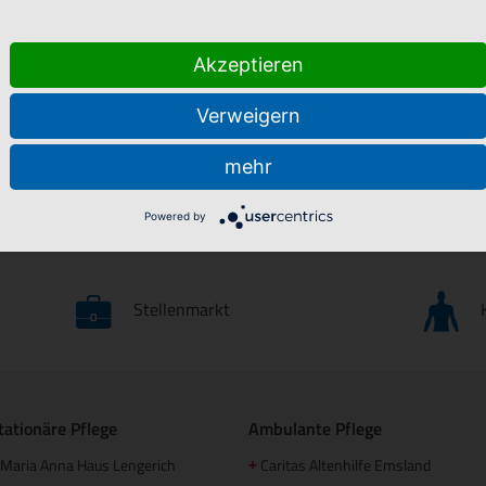
Akzeptieren
Verweigern
mehr
Powered by
Stellenmarkt
tationäre Pflege
Ambulante Pflege
Maria Anna Haus Lengerich
Caritas Altenhilfe Emsland
+