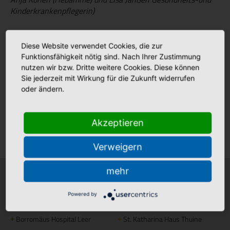
Kinderkrankenpflegerin)
Diese Website verwendet Cookies, die zur
Aktuelles
Funktionsfähigkeit nötig sind. Nach Ihrer Zustimmung
nutzen wir bzw. Dritte weitere Cookies. Diese können
Sie jederzeit mit Wirkung für die Zukunft widerrufen
oder ändern.
Stellenmarkt
Akzeptieren
Klinikfinder
Verweigern
mehr
Krankenhäuser
Stationäre Pflege
Powered by
Bonifatius Hospital Lingen
Maria Anna Haus Lengerich
+
+
Borromäus Hospital Leer
St. Katharina Haus Thuine
+
+