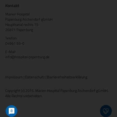
Kontakt
Marien Hospital
Papenburg Aschendorf gGmbH
Hauptkanal rechts 75
26871 Papenburg
Telefon:
04961 93-0
E-Mail
info@hospital-papenburg.de
Impressum
|
Datenschutz
|
Barrierefreiheitserklärung
Copyright (c) 2015. Marien Hospital Papenburg Aschendorf gGmbH.
Alle Rechte vorbehalten.