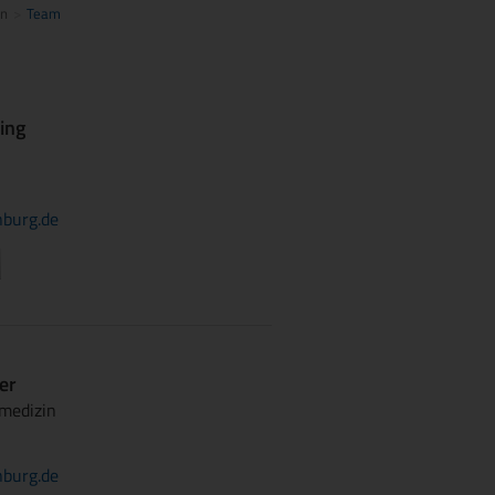
in
Team
ing
burg.de
ner
vmedizin
burg.de