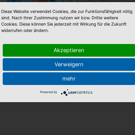
anaesthesie@hospital-papen
Diese Website verwendet Cookies, die zur Funktionsfähigkeit nötig
weitere Informationen
sind. Nach Ihrer Zustimmung nutzen wir bzw. Dritte weitere
Cookies. Diese können Sie jederzeit mit Wirkung für die Zukunft
widerrufen oder ändern.
Wilhelm Tallen
Akzeptieren
Abteilungsleitung Station 12
Verweigern
Telefon: 04961 93-1353
wilhelm.tallen@hospital-pa
mehr
Powered by