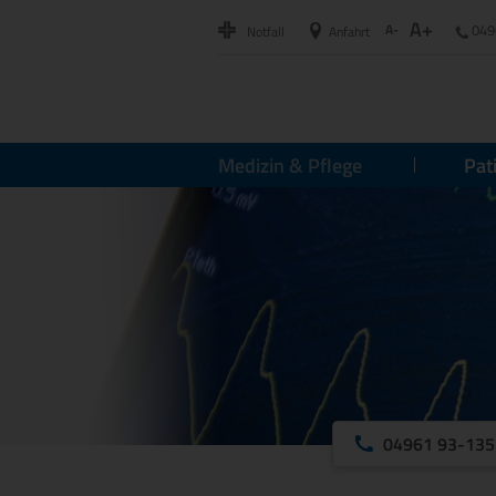
A+
A-
049
Notfall
Anfahrt
Medizin & Pflege
Pat
04961 93-135