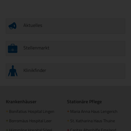
Aktuelles
Stellenmarkt
Klinikfinder
Krankenhäuser
Stationäre Pflege
Bonifatius Hospital Lingen
Maria Anna Haus Lengerich
+
+
Borromäus Hospital Leer
St. Katharina Haus Thuine
+
+
Hümmling Hospital Sögel
Caritas Altenhilfe Emsland
+
+