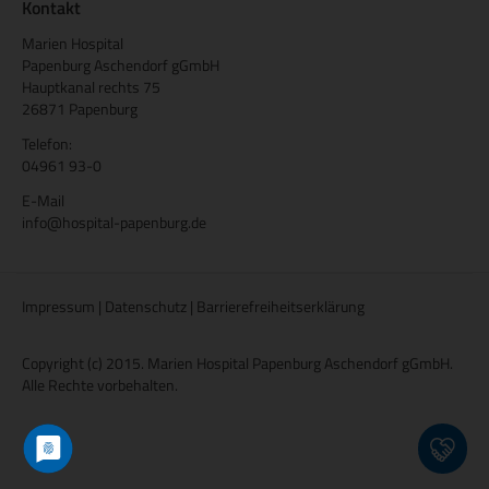
Kontakt
Marien Hospital
Papenburg Aschendorf gGmbH
Hauptkanal rechts 75
26871 Papenburg
Telefon:
04961 93-0
E-Mail
info@hospital-papenburg.de
Impressum
|
Datenschutz
|
Barrierefreiheitserklärung
Copyright (c) 2015. Marien Hospital Papenburg Aschendorf gGmbH.
Alle Rechte vorbehalten.