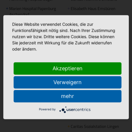
Marien Hospital Papenburg
Elisabeth Haus Emsbüren
+
+
Aschendorf
Johannesstift Dörpen
+
Diese Website verwendet Cookies, die zur
Johannesstift Papenburg
Facebook
+
Funktionsfähigkeit nötig sind. Nach Ihrer Zustimmung
Matthias Haus Lohne
nutzen wir bzw. Dritte weitere Cookies. Diese können
+
Bonifatius Hospital Lingen
+
Sie jederzeit mit Wirkung für die Zukunft widerrufen
Mutter Teresa Haus Lingen
+
Borromäus Hospital Leer
+
oder ändern.
Hümmling Hospital Sögel
+
Tagespflege
Marien Hospital Papenburg
+
Akzeptieren
Maria Anna Haus Lengerich
+
Aschendorf
Verweigern
Instagram
St. Bonifatius
mehr
+
Hospitalgesellschaft
Ambulante Pflege
Powered by
Caritas Altenhilfe Emsland
+
Caritas Sozialstation Lingen
+