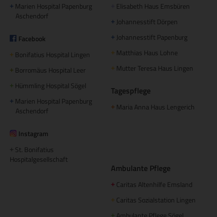
Marien Hospital Papenburg
Elisabeth Haus Emsbüren
+
+
Aschendorf
Johannesstift Dörpen
+
Johannesstift Papenburg
Facebook
+
Matthias Haus Lohne
+
Bonifatius Hospital Lingen
+
Mutter Teresa Haus Lingen
+
Borromäus Hospital Leer
+
Hümmling Hospital Sögel
+
Tagespflege
Marien Hospital Papenburg
+
Maria Anna Haus Lengerich
+
Aschendorf
Instagram
St. Bonifatius
+
Hospitalgesellschaft
Ambulante Pflege
Caritas Altenhilfe Emsland
+
Caritas Sozialstation Lingen
+
Ambulante Pflege Sögel
+